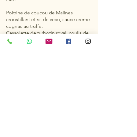
Poitrine de coucou de Malines
croustillant et ris de veau, sauce crème
cognac au truffe.
Cassolette de turbotin royal, coulis de
tomates, olives et parmesan.
Noix de filet pur de bœuf Rossini, foie
poêlé sauce bordelaise.
Dessert :
55 €